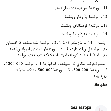
10- ورئندا قاراعاندئ وبلئسئ
11- ورئندا سولتذستئك قازاقستان
12- ورئندا پاألودار وبلئسئ
13- ورئندا قوستاناي وبلئسئ
14- ورئندا قئزئلوردا وبلئسئ
ةرتةث، 14 - ماؤسئم كذنئ 1-2- ورئنعا وثتذستئك قازاقستان
مةن جامبئل وبلئستارئ، 3-4 - ورئندار ءذشئن اقمولا وبلئسئ
مةن استانا قالاسئ كوماندالارئ باسةكةگة تذسةتئن بولدئ.
ةستةرئثئزگة سالاي كةتةيئك، كوكپاردا 1 - ورئنعا 000 1200،
2 - ورئنعا 000 800، 3 - ورئنعا000 500 تةثگة سئياقئ
بةرئلةدئ.
Baq.kz
без автора