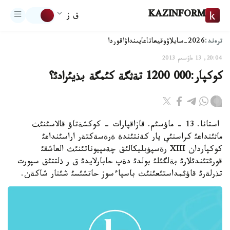
KAZINFORM
ق ز
ترەند:
2026-سايلاۋ
وقيعا
تاعايىنداۋ
اقوردا
20:04, 13 ماۋسىم 2013
كوكپار:000 1200 تةثگة كئمگة بذيئرادئ؟
استانا. 13 - ماؤسئم. قازاقپارات - كوكشةتاؤ قالاسئنئث
ماثئنداعئ كراسنئي يار كةنتئندة ةرةسةكتةر اراسئنداعئ
كوكپاردان XIII رةسپؤبليكالئق چةمپيوناتئنئث العاشقئ
قورئتئندئلارئ بةلگئلئ بولدئ دةپ حابارلايدئ ق ر ذلتتئق سپورت
تذرلةرئ قاؤئمداستئعئنئث باسپاءسوز حاتشئسئ شئنار شاكةن.