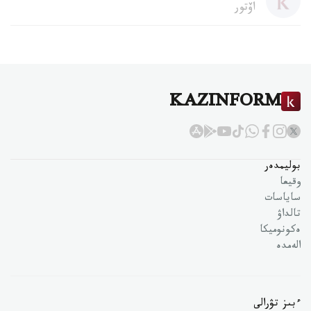
اۆتور
KAZINFORM
بوليمدەر
وقيعا
ساياسات
تالداۋ
ەكونوميكا
الەمدە
ءبىز تۋرالى