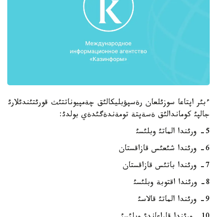
ءبئر اپتاعا سوزئلعان رةسپؤبليكالئق چةمپيوناتتئث قورئتئندئلارئ
جالپئ كوماندالئق ةسةپتة تومةندةگئدةي بولدئ:
5- ورئندا الماتئ وبلئسئ
6- ورئندا شئعئس قازاقستان
7- ورئندا باتئس قازاقستان
8- ورئندا اقتوبة وبلئسئ
9- ورئندا الماتئ قالاسئ