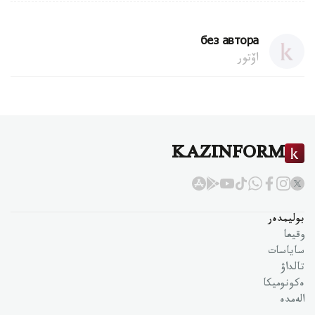
без автора
اۆتور
KAZINFORM
بوليمدەر
وقيعا
ساياسات
تالداۋ
ەكونوميكا
الەمدە