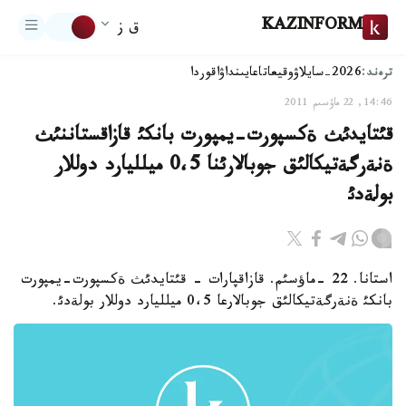
KAZINFORM
ق ز
ترەند:
2026-سايلاۋ
وقيعا
تاعايىنداۋ
اقوردا
14:46, 22 ماۋسىم 2011
قئتايدئث ةكسپورت-يمپورت بانكئ قازاقستاننئث
ةنةرگةتيكالئق جوبالارئنا 0،5 ميلليارد دوللار
بولةدئ
استانا. 22 -ماؤسئم. قازاقپارات - قئتايدئث ةكسپورت-يمپورت
بانكئ ةنةرگةتيكالئق جوبالارعا 0،5 ميلليارد دوللار بولةدئ.