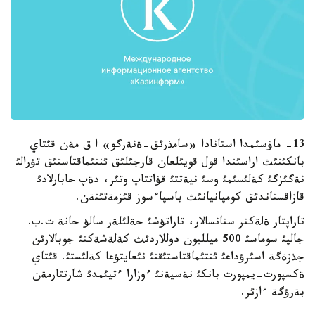
13- ماؤسئمدا استانادا «سامذرئق-ةنةرگو» ا ق مةن قئتاي
بانكئنئث اراسئندا قول قويئلعان قارجئلئق ئنتئماقتاستئق تؤرالئ
نةگئزگئ كةلئسئمئ وسئ نيةتتئ قؤاتتاپ وتئر، دةپ حابارلادئ
قازاقستاندئق كومپانيانئث باسپاءسوز قئزمةتئنةن.
تاراپتار ةلةكتر ستانسالار، تاراتؤشئ جةلئلةر سالؤ جانة ت.ب.
جالپئ سوماسئ 500 ميلليون دوللاردئث كةلةشةكتئ جوبالارئن
جذزةگة اسئرؤداعئ ئنتئماقتاستئقتئ نئعايتؤعا كةلئستئ. قئتاي
ةكسپورت-يمپورت بانكئ نةسيةنئ ءوزارا ءتيئمدئ شارتتارمةن
بةرؤگة ءازئر.